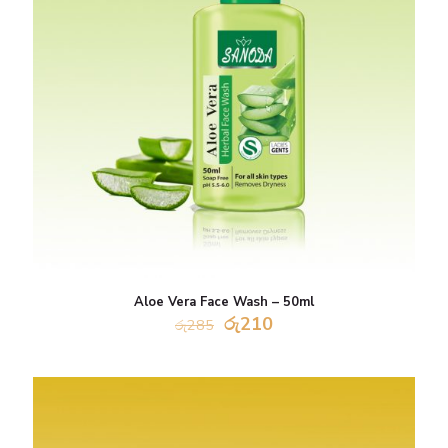
Aloe Vera Face Wash – 50ml
Original
Current
රු
210
රු
285
price
price
was:
is:
රු285.
රු210.