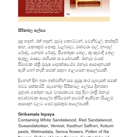
සිරිකමල ලේපය
සුදු හදුන්, රත් හදුන්, සුවද කොට්ටන්, වෙනිවැල්, කස්තුරි
කහ, කොකුම් පොතු, වැල්මදට, රණවරා මල්, නාමල්
රේණු, නෙළුම් රේණු, සීතෝදක තෙල, කුංකුමාදී තෙල
ඇතුලූ ඖෂධ රාශියක සංයෝගයකි. ඕනෑම වයස්
සීමාවක ස්ත්‍රී පුරුෂ දෙපක්ෂයේම ඕනෑම ආසාදනයක්
ඇති හෝ නැති සමක් සදහා ගැලපෙන ආලේපයකි.
දිනෙන් දින ඉතා ඉක්මනින් සම සුමුදු කර පැහැපත් සමක්
බවට පත්කරයි. සැනෝදා සිරිකමල ලේපය දිනපතා
මුහුණ සෝදන සෑම වාරයකටම පසු දිවා රාත්‍රී ඕනෑම
අවස්ථාවක ආලේප කිරීමෙන් සමෙහි ඇතිවන සියලූම
ආසාදන වලට පෙර සුරැකුම් ආලේපයකි.
Sirikamala lepaya
Containing White Sandalwood, Red Sandalwood,
Suwandakottan, Venivel, Kasthuri Saffron, Kokum
peels, Welmadata, Senna flowers, Pollen of Na