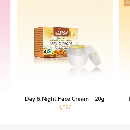
O
Day & Night Face Cream – 20g
රු
590