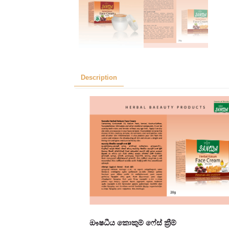
Description
ඖෂධීය කොකුම් ෆේස් ක්‍රීම්