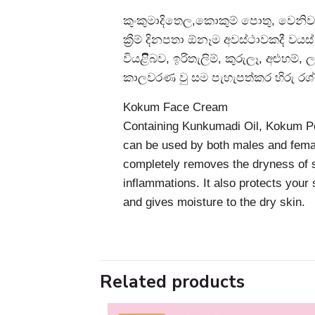
කුංකුමාදිතෙල,කොකුම් පොතු, වෙනිව
ක්‍රීම් දිනපතා ඕනෑම අවස්ථාවකදී වය
වියළිිබව, ඉරිතැලිම්, කුරුලෑ, අළුහම
කාලවරණ වු සම පැහැපත්කර හිරු රශ්
Kokum Face Cream
Containing Kunkumadi Oil, Kokum Pe
can be used by both males and female
completely removes the dryness of sk
inflammations. It also protects your
and gives moisture to the dry skin.
Related products