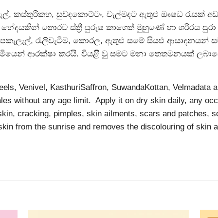
ැල්, කස්තුරිකහ, සුවඳකොට්ටං, වැල්මදට ඇතුළු ඖෂධ රැසක් 
ස් භේදයකින් තොරව ස්ත්‍රී පුරුෂ කාගෙත් මුහුණේ හා ශරීරය ප
්, ලපකැලැල්, රැලිවැටීම, කොරල, ඇතුළු සමේ සියළු ආසාදනයන් සම
මියෙන් ආරක්ෂා කරයි. වියළිි වු සමට මනා තෙතමනයක් ලබාදෙ
els, Venivel, KasthuriSaffron, SuwandaKottan, Velmadata a
s without any age limit. Apply it on dry skin daily, any occ
in, cracking, pimples, skin ailments, scars and patches, sc
 skin from the sunrise and removes the discolouring of skin 