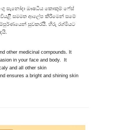
අඩංගු සැනෝදා ඖෂධීය කොකුම් ෆේස්
ුරා වියළිි සමමත ආලේප කිරීමෙන් සමේ
්පුර්ණයෙන් සුවකරයිි. හිරු රශ්මියට
යි.
nd other medicinal compounds. It
asion in your face and body. It
aly and all other skin
and ensures a bright and shining skin