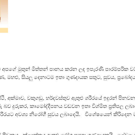
 අපගේ මුතුන් මිත්තන් පානය කරන ලද ඉපැරණි පාරම්පරික
ණ, මහළු, සියලු දෙනාටම ඉතා ගුණදායක සතුට, සුවය, ප්‍ර
ස්ථි, අක්මාව, වකුගඩු, හර්දවස්තුව ඇතුළු ශරීරයේ ඉදුරන් පි
රු බව දුරුකර, කාමෝද්දීපනය වඩවන ඉතා විශ්මිත ප්‍රතිපල 
ීරයට අවශ්‍ය නිරෝගී සුවය ලබාදෙයි. විශේෂයෙන් කිරිදෙන ම
ුධිර පීඩනය, ක්ලාන්තය ඇතුළු රෝග සදහා ගුණදායකයි. ලේවල