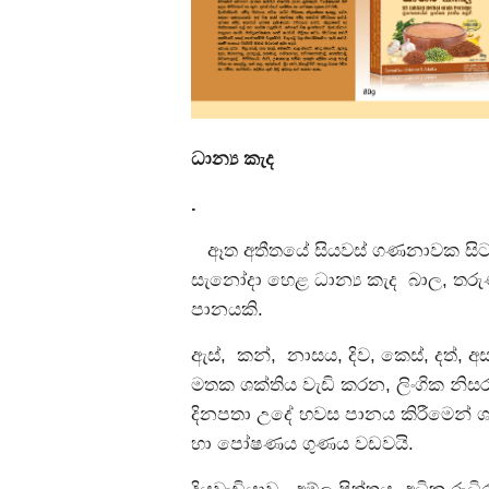
ධාන්‍ය කැද
.
ඈත අතීතයේ සියවස් ගණනාවක සිට
සැනෝදා හෙළ ධාන්‍ය කැද බාල, තරු
පානයකි.
ඇස්, කන්, නාසය, දිව, කෙස්, දත්, අ
මතක ශක්තිය වැඩි කරන, ලිංගික නිස
දිනපතා උදේ හවස පානය කිරීමෙන් ශර
හා පෝෂණය ගුණය වඩවයි.
දියවැඩියාව, අම්ල පිත්තය, අධික ර