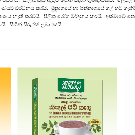
රමාණයට වර්ධනය කරයි. මුත්‍රාශයේ හා පිත්තාශයේ ගල් හට ගැන
ණය නැති කරවයි. පිලික රෝග මර්දනය කරයි. අක්මාවේ තෙල්
, සිහින් සිරුරක් ලබා දෙයි.