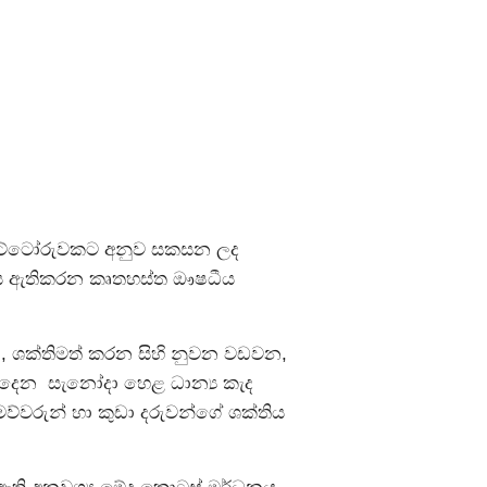
 වට්ටෝරුවකට අනුව සකසන ලද
බෝදය ඇතිකරන කෘතහස්ත ඖෂධීය
නවන, ශක්තිමත් කරන සිහි නුවන වඩවන,
ලබාදෙන සැනෝදා හෙළ ධාන්‍ය කැද
ව්වරුන් හා කුඩා දරුවන්ගේ ශක්තිය
 ඇති අනවශ්‍ය මේද කොටස් මර්ධනය