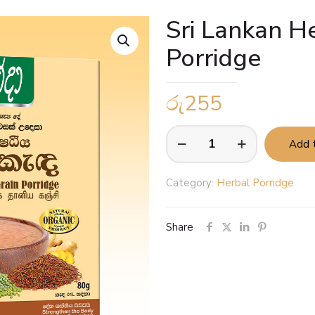
Sri Lankan H
Porridge
රු
255
Sri
Add t
Lankan
Herbal
Category:
Herbal Porridge
Grain
Porridge
Share
quantity