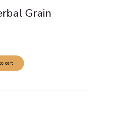
erbal Grain
o cart