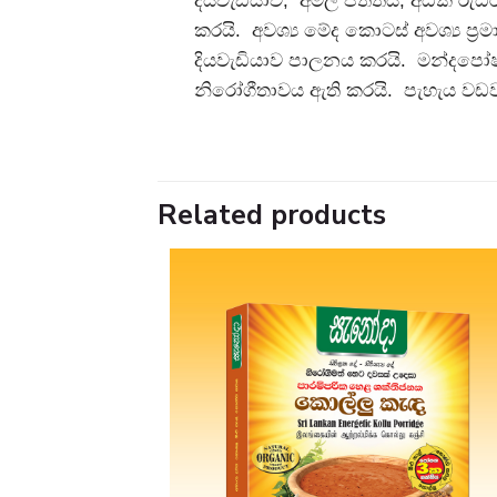
කරයි. අවශ්‍ය මේද කොටස් අවශ්‍ය ප්‍
දියවැඩියාව පාලනය කරයි. මන්දපෝෂ
නිරෝගීතාවය ඇති කරයි. පැහැය වඩවයි
Related products