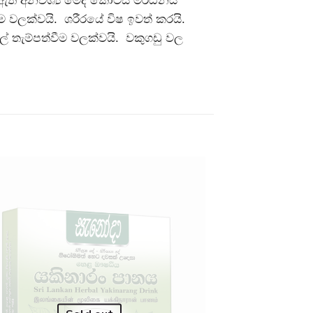
ීම වලක්වයි. ශරීරයේ විෂ ඉවත් කරයි.
 තැම්පත්වීම වලක්වයි. වකුගඩු වල