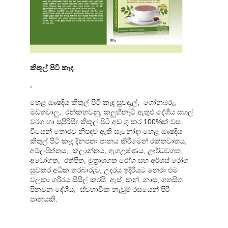
කිතුල් පිටි කැද
.
හෙළ ඖෂදීය කිතුල් පිටි කැද සුවදැල්, ගෝනබරු,
මඩතවාලු, රන්කහවනු, කලුහීනැටි ඇතුළු දේශීය සහල්
වර්ග හා සුපිරිසිදු කිතුල් පිටි අඩංගු කර 100%ක් වස
විසෙන් තොරව නිපදව ඇති සැනෝදා හෙළ ඖෂදීය
කිතුල් පිටි කැද දිනපතා පානය කිරීමෙන් රක්තවාතය,
අම්ලපිත්තය, ක්ලාන්තය, ඇගඋෂ්ණය, ඌර්ධවගත,
අධෝගත, රත්පිත, මුත්‍රාශගත රෝග සහ අර්ශස් රෝග
සුවකර අධික තරබාරුව, උදරය ඉදිරියට නෙරා එම
වලකා ශරීරය සිසිල් කරයි. ඇස්, කන්, නාස, ගතසිත
පිනවන දේශීය, ස්වභාවික නැවුම් රසයෙන් පිරි
පානයකි.