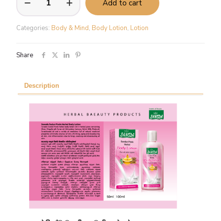
Add to cart
Pinda
Herbal
Body
Categories:
Body & Mind
,
Body Lotion
,
Lotion
Lotion
-
100ml
Share
quantity
Description