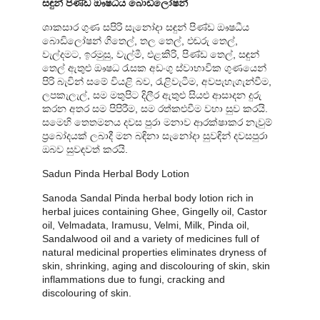
සඳුන් පිණ්ඩ ඖෂධීය බොඩිලෝෂන්
ශාකසාර ගුණ සපිරි සැනෝදා සඳුන් පිණ්ඩ ඖෂධීය
බොඩිලෝෂන් ගිතෙල්, තල තෙල්, එඬරු තෙල්,
වැල්දමට, ඉරමුසු, වැල්මී, එළකිරි, පිණ්ඩ තෙල්, සඳුන්
තෙල් ඇතුළු ඖෂධ රැසක අඩංගු ස්වාභාවික ගුණයෙන්
පිරි බැවින් සමේ වියළි බව, රැළිවැටීම, අවපැහැගැන්වීම,
ලපකැලැල්, සම මතුපිට දිලීර ඇතුළු සියළු ආසාදන දුරු
කරන අතර සම පිපිරීම, සම රත්කළුවීම වහා සුව කරයි.
සමෙහි තෙතමනය දවස පුරා මනාව ආරක්ෂාකර නැවුම්
ප්‍රබෝදයක් ලබාදී මන බඳිනා සැනෝදා සුවඳින් දවසපුරා
ඔබව සුවඳවත් කරයි.
Sadun Pinda Herbal Body Lotion
Sanoda Sandal Pinda herbal body lotion rich in
herbal juices containing Ghee, Gingelly oil, Castor
oil, Velmadata, Iramusu, Velmi, Milk, Pinda oil,
Sandalwood oil and a variety of medicines full of
natural medicinal properties eliminates dryness of
skin, shrinking, aging and discolouring of skin, skin
inflammations due to fungi, cracking and
discolouring of skin.