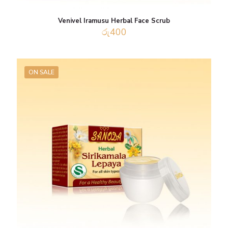
Venivel Iramusu Herbal Face Scrub
රු
400
ON SALE