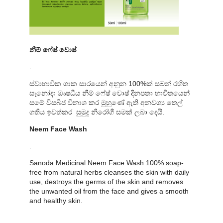
නීම් ෆේෂ් වොෂ්
.
ස්වාභාවික ශාක සාරයෙන් අනුන 100%ක් සබන් රහිත
සැනෝදා ඖෂධීය නීම් ෆේෂ් වොෂ් දිනපතා භාවිතයෙන්
සමේ විසබීජ විනාශ කර මුහුණේ ඇති අනවශ්‍ය තෙල්
ගතිය ඉවත්කර සුමුදු නිරෝගී සමක් ලබා දෙයි.
Neem Face Wash
.
Sanoda Medicinal Neem Face Wash 100% soap-
free from natural herbs cleanses the skin with daily
use, destroys the germs of the skin and removes
the unwanted oil from the face and gives a smooth
and healthy skin.