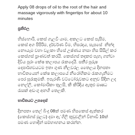
Apply 08 drops of oil to the root of the hair and
massage vigorously with fingertips for about 10
minutes
ප්‍රතිඵල
හිස්හොරි, කෙස් ගැලවී යාම, අකලට කෙස් පැසීම,
කෙස් අග පිපිරීම, දුර්වර්ණ වීම, හිසරදය, සැපසේ නින්ද
නොයෑම වහා වළකා හිසේ උෂ්ණය නසා හිස සිසිල් කර
කෙස්ගස් ප්‍රාණවත් කරයි. කෙස්ගස් තදකළු පැහැ ගන්වා
දිවිය පුරා කේෂ කලාපය රැකදෙයි. සතී්‍ර පුරුෂ
දෙපාර්ශවයටම ඉතා ගුණ නීලවරල තෛලය දිනපතා
භාවිතයෙන් කේෂ කලාපයේ නීරෝගිකම රැකගැනීමට
පෙර සුරැකුමකි. ඉපැරණි වට්ටෝරුවකට අනුව සිඳින ලද
නෙල්ලි, කෝමාරිකා තුලසි, කී කිරිඳිය ඇතුළු ඖෂධ
රැසක් අඩංගු අනගි තෙලකි.
භාවිතයට උපදෙස්
දිනපතා තෙල් බිංදු 08ක් පමණ හිසකෙස් ඈත්කර
(කෙස්ගස් මුලට) දමා ඇ`ගිලි තුඩුවලින් විනාඩි 10ක්
පමණ හොඳින් සම්භාහනය කරන්න.