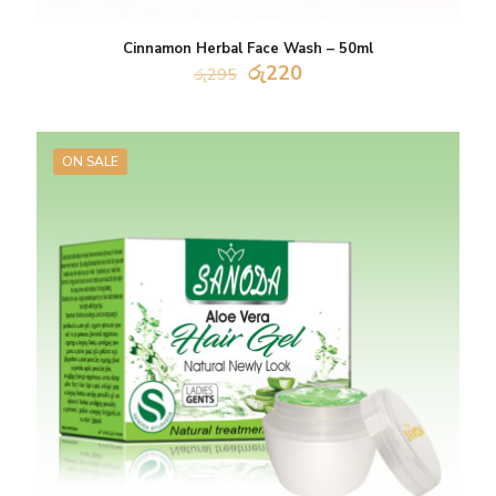
Cinnamon Herbal Face Wash – 50ml
Original
Current
රු
220
රු
295
price
price
was:
is:
රු295.
රු220.
ON SALE