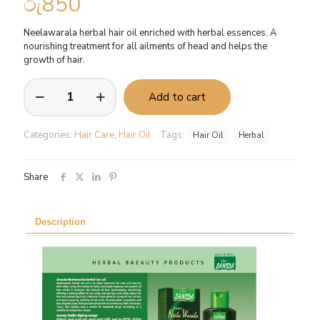
රු
850
Neelawarala herbal hair oil enriched with herbal essences. A
nourishing treatment for all ailments of head and helps the
growth of hair.
Neelawarala
Add to cart
Herbal
Hair
oil
Categories:
Hair Care
,
Hair Oil
Tags:
Hair Oil
Herbal
-
50ml
quantity
Share
Description