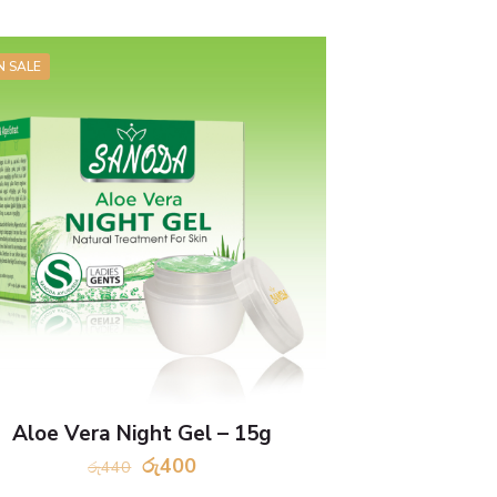
N SALE
Aloe Vera Night Gel – 15g
Original
Current
රු
400
රු
440
price
price