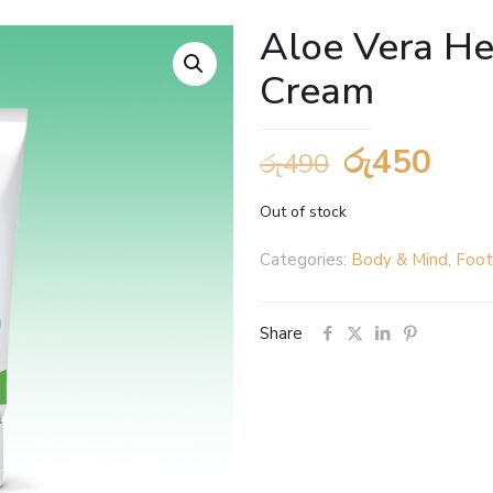
Aloe Vera He
Cream
Original
Cur
රු
450
රු
490
price
pric
Out of stock
was:
is:
රු490.
රු4
Categories:
Body & Mind
,
Foot
Share