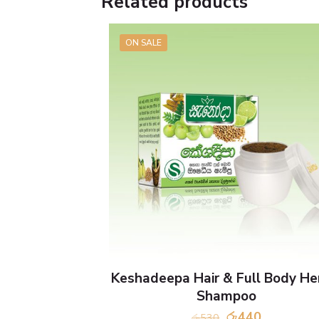
Related products
ON SALE
Keshadeepa Hair & Full Body He
Shampoo
Original
Current
රු
440
රු
530