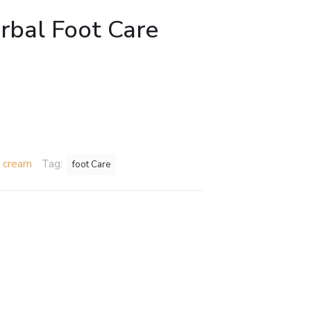
rbal Foot Care
rent
e
50.
 cream
Tag:
foot Care