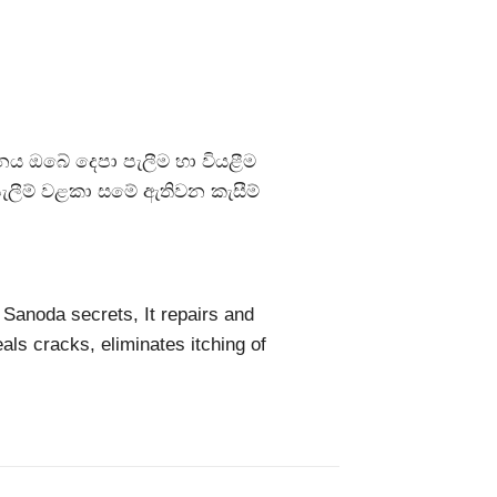
 ඔබේ දෙපා පැලීම හා වියළීම
ැලීම් වළකා සමේ ඇතිවන කැසීම්
Sanoda secrets, It repairs and
ls cracks, eliminates itching of