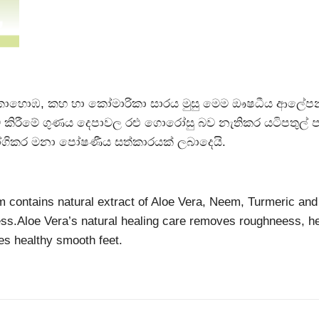
කොහොඹ, කහ හා කෝමාරිකා සාරය මුසු මෙම ඖෂධීය ආලේපනය
 කිරීමේ ගුණය දෙපාවල රළු ගොරෝසු බව නැතිකර යටිපතුල් ප
ගිකර මනා පෝෂණීය සත්කාරයක් ලබාදෙයි.
m
 contains natural extract of Aloe Vera, Neem, Turmeric and 
ss.Aloe Vera’s natural healing care removes roughneess, hea
es healthy smooth feet.