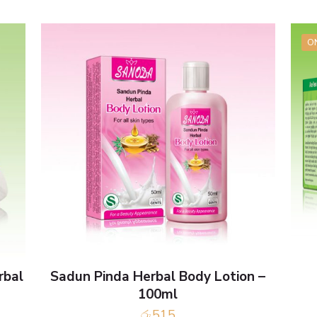
O
rbal
Sadun Pinda Herbal Body Lotion –
100ml
රු
515