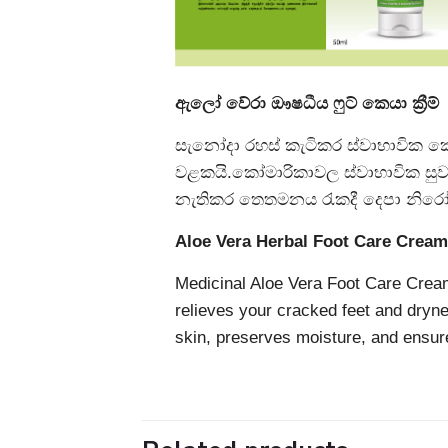
ඇලෝ වේරා ඖෂධීය ෆුට් කෙයා ක්‍රීම්
සැනෝදා රහස් කැටිකර ස්වාභාවික 
වළකයි.කෝමාරිකාවල ස්වාභාවික සුව
නැතිකර තෙතමනය රැකදී දෙපා නිරෝ
Aloe Vera Herbal Foot Care Crea
Medicinal Aloe Vera Foot Care Cream
relieves your cracked feet and dryne
skin, preserves moisture, and ensur