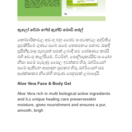
ඇලෝ වේරා ෆේස් ඇන්ඩ් බොඩි ජෙල්
කෝමාරිකාවල අඩංගු බහු ජෛව සංඝටකවල අද්විතීය
සුවකිරීමේ ගුණය ඔබේ සමේ තෙතමනය මනාව රැකදී
සුසිනිඳු,මෘදු පැහැපත් සමක් ලබාදී සම පෝෂණය කරයි.
එහි අඩංගු කැල්සියම්, විටමින්, පොලිසැකරයිඩ් සං‍යෝග
නිසා සමේ මැරුණු සෛල ඉවත්කර හිරු රශ්මියෙන්
සමේ ඇතිවන ආසාදන සුවකර හිරු රශ්මියෙන් සම
ආරක්ෂාකර නිරෝගී තරුණ පෙනුමක් ලබාදෙයි.
Aloe Vera Face & Body Gel
Aloe Vera rich in multi biological active ingredients
and it,s unique healing care preservesskin
moisture, gives nourishment and ensures a pur,
amooth, brigh